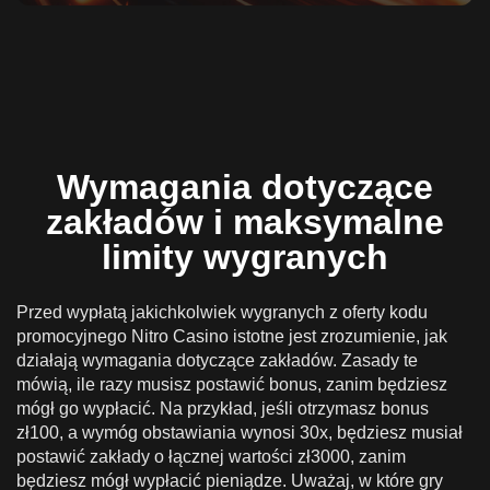
Wymagania dotyczące
zakładów i maksymalne
limity wygranych
Przed wypłatą jakichkolwiek wygranych z oferty kodu
promocyjnego Nitro Casino istotne jest zrozumienie, jak
działają wymagania dotyczące zakładów. Zasady te
mówią, ile razy musisz postawić bonus, zanim będziesz
mógł go wypłacić. Na przykład, jeśli otrzymasz bonus
zł100, a wymóg obstawiania wynosi 30x, będziesz musiał
postawić zakłady o łącznej wartości zł3000, zanim
będziesz mógł wypłacić pieniądze. Uważaj, w które gry