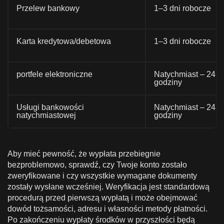
Przelew bankowy
1–3 dni robocze
Karta kredytowa/debetowa
1–3 dni robocze
portfele elektroniczne
Natychmiast – 24
godziny
Usługi bankowości
Natychmiast – 24
natychmiastowej
godziny
Aby mieć pewność, że wypłata przebiegnie
bezproblemowo, sprawdź, czy Twoje konto zostało
zweryfikowane i czy wszystkie wymagane dokumenty
zostały wysłane wcześniej. Weryfikacja jest standardową
procedurą przed pierwszą wypłatą i może obejmować
dowód tożsamości, adresu i własności metody płatności.
Po zakończeniu wypłaty środków w przyszłości będą