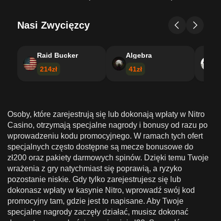
Nasi Zwycięzcy
Raid Bucker
Algebra
M
214zł
41zł
3
Osoby, które zarejestrują się lub dokonają wpłaty w Nitro
Casino, otrzymają specjalne nagrody i bonusy od razu po
wprowadzeniu kodu promocyjnego. W ramach tych ofert
specjalnych często dostępne są mecze bonusowe do
zł200 oraz pakiety darmowych spinów. Dzięki temu Twoje
wrażenia z gry natychmiast się poprawią, a ryzyko
pozostanie niskie. Gdy tylko zarejestrujesz się lub
dokonasz wpłaty w kasynie Nitro, wprowadź swój kod
promocyjny tam, gdzie jest to napisane. Aby Twoje
specjalne nagrody zaczęły działać, musisz dokonać