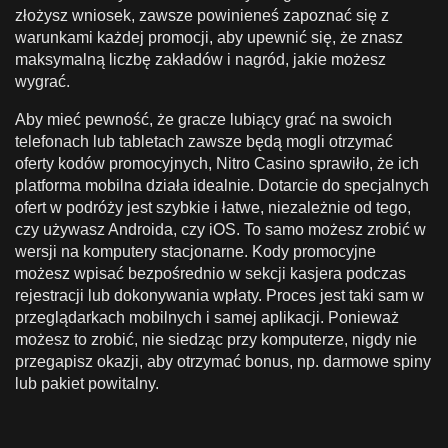
złożysz wniosek, zawsze powinieneś zapoznać się z
warunkami każdej promocji, aby upewnić się, że znasz
maksymalną liczbę zakładów i nagród, jakie możesz
wygrać.
Aby mieć pewność, że gracze lubiący grać na swoich
telefonach lub tabletach zawsze będą mogli otrzymać
oferty kodów promocyjnych, Nitro Casino sprawiło, że ich
platforma mobilna działa idealnie. Dotarcie do specjalnych
ofert w podróży jest szybkie i łatwe, niezależnie od tego,
czy używasz Androida, czy iOS. To samo możesz zrobić w
wersji na komputery stacjonarne. Kody promocyjne
możesz wpisać bezpośrednio w sekcji kasjera podczas
rejestracji lub dokonywania wpłaty. Proces jest taki sam w
przeglądarkach mobilnych i samej aplikacji. Ponieważ
możesz to zrobić, nie siedząc przy komputerze, nigdy nie
przegapisz okazji, aby otrzymać bonus, np. darmowe spiny
lub pakiet powitalny.