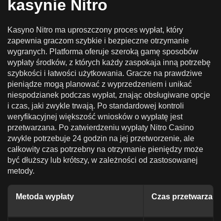
kasynie Nitro
Kasyno Nitro ma uproszczony proces wypłat, który
zapewnia graczom szybkie i bezpieczne otrzymanie
wygranych. Platforma oferuje szeroką gamę sposobów
wypłaty środków, z których każdy zaspokaja inną potrzebę
szybkości i łatwości użytkowania. Gracze na prawdziwe
pieniądze mogą planować z wyprzedzeniem i unikać
niespodzianek podczas wypłat, znając obsługiwane opcje
i czas, jaki zwykle trwają. Po standardowej kontroli
weryfikacyjnej większość wniosków o wypłatę jest
przetwarzana. Po zatwierdzeniu wypłaty Nitro Casino
zwykle potrzebuje 24 godzin na jej przetworzenie, ale
całkowity czas potrzebny na otrzymanie pieniędzy może
być dłuższy lub krótszy, w zależności od zastosowanej
metody.
Metoda wypłaty
Czas przetwarzani