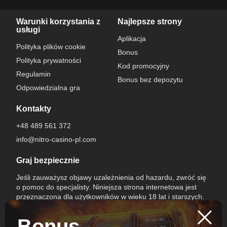
Warunki korzystania z
Najlepsze strony
usługi
Aplikacja
Polityka plików cookie
Bonus
Polityka prywatności
Kod promocyjny
Regulamin
Bonus bez depozytu
Odpowiedzialna gra
Kontakty
+48 489 561 372
info@nitro-casino-pl.com
Graj bezpiecznie
Jeśli zauważysz objawy uzależnienia od hazardu, zwróć się
o pomoc do specjalisty. Niniejsza strona internetowa jest
przeznaczona dla użytkowników w wieku 18 lat i starszych.
Bonus