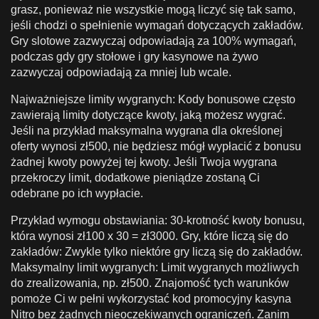
grasz, ponieważ nie wszystkie mogą liczyć się tak samo,
jeśli chodzi o spełnienie wymagań dotyczących zakładów.
Gry slotowe zazwyczaj odpowiadają za 100% wymagań,
podczas gdy gry stołowe i gry kasynowe na żywo
zazwyczaj odpowiadają za mniej lub wcale.
Najważniejsze limity wygranych: Kody bonusowe często
zawierają limity dotyczące kwoty, jaką możesz wygrać.
Jeśli na przykład maksymalna wygrana dla określonej
oferty wynosi zł500, nie będziesz mógł wypłacić z bonusu
żadnej kwoty powyżej tej kwoty. Jeśli Twoja wygrana
przekroczy limit, dodatkowe pieniądze zostaną Ci
odebrane po ich wypłacie.
Przykład wymogu obstawiania: 30-krotność kwoty bonusu,
która wynosi zł100 x 30 = zł3000. Gry, które liczą się do
zakładów: Zwykle tylko niektóre gry liczą się do zakładów.
Maksymalny limit wygranych: Limit wygranych możliwych
do zrealizowania, np. zł500. Znajomość tych warunków
pomoże Ci w pełni wykorzystać kod promocyjny kasyna
Nitro bez żadnych nieoczekiwanych ograniczeń. Zanim