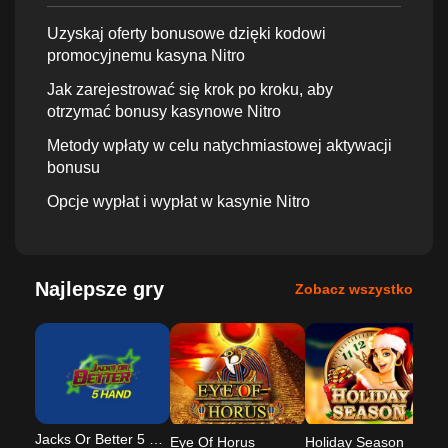
Uzyskaj oferty bonusowe dzięki kodowi
promocyjnemu kasyna Nitro
Jak zarejestrować się krok po kroku, aby
otrzymać bonusy kasynowe Nitro
Metody wpłaty w celu natychmiastowej aktywacji
bonusu
Opcje wypłat i wypłat w kasynie Nitro
Wymagania dotyczące zakładów i maksymalne
limity wygranych
Najlepsze gry
Zobacz wszystko
Jak korzystać z kodu promocyjnego kasyna Nitro
na telefonie
Jak korzystać z kodu kuponu kasyna Nitro
Jacks Or Better 5 Hand
Eye Of Horus
Holiday Season
G